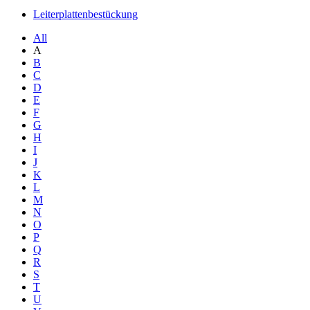
Leiterplattenbestückung
All
A
B
C
D
E
F
G
H
I
J
K
L
M
N
O
P
Q
R
S
T
U