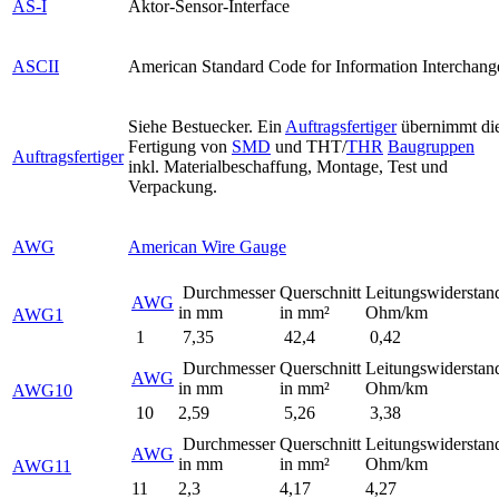
AS-I
Aktor-Sensor-Interface
ASCII
American Standard Code for Information Interchang
Siehe Bestuecker. Ein
Auftragsfertiger
übernimmt di
Fertigung von
SMD
und THT/
THR
Baugruppen
Auftragsfertiger
inkl. Materialbeschaffung, Montage, Test und
Verpackung.
AWG
American Wire Gauge
Durchmesser
Querschnitt
Leitungswiderstan
AWG
in mm
in mm²
Ohm/km
AWG1
1
7,35
42,4
0,42
Durchmesser
Querschnitt
Leitungswiderstan
AWG
in mm
in mm²
Ohm/km
AWG10
10
2,59
5,26
3,38
Durchmesser
Querschnitt
Leitungswiderstan
AWG
in mm
in mm²
Ohm/km
AWG11
11
2,3
4,17
4,27