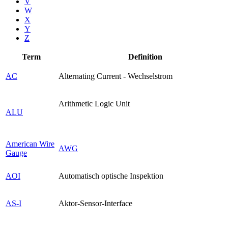
V
W
X
Y
Z
Term
Definition
AC
Alternating Current - Wechselstrom
Arithmetic Logic Unit
ALU
American Wire
AWG
Gauge
AOI
Automatisch optische Inspektion
AS-I
Aktor-Sensor-Interface