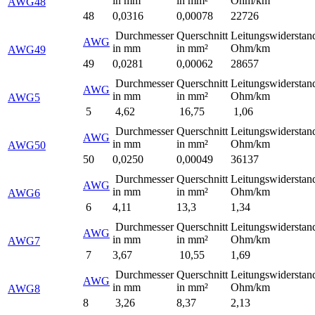
in mm
in mm²
Ohm/km
AWG48
48
0,0316
0,00078
22726
Durchmesser
Querschnitt
Leitungswiderstan
AWG
in mm
in mm²
Ohm/km
AWG49
49
0,0281
0,00062
28657
Durchmesser
Querschnitt
Leitungswiderstan
AWG
in mm
in mm²
Ohm/km
AWG5
5
4,62
16,75
1,06
Durchmesser
Querschnitt
Leitungswiderstan
AWG
in mm
in mm²
Ohm/km
AWG50
50
0,0250
0,00049
36137
Durchmesser
Querschnitt
Leitungswiderstan
AWG
in mm
in mm²
Ohm/km
AWG6
6
4,11
13,3
1,34
Durchmesser
Querschnitt
Leitungswiderstan
AWG
in mm
in mm²
Ohm/km
AWG7
7
3,67
10,55
1,69
Durchmesser
Querschnitt
Leitungswiderstan
AWG
in mm
in mm²
Ohm/km
AWG8
8
3,26
8,37
2,13