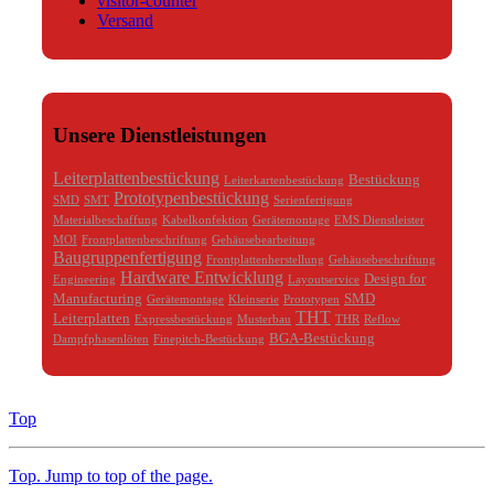
visitor-counter
Versand
Unsere Dienstleistungen
Leiterplattenbestückung
Bestückung
Leiterkartenbestückung
Prototypenbestückung
SMD
SMT
Serienfertigung
Materialbeschaffung
Kabelkonfektion
Gerätemontage
EMS Dienstleister
MOI
Frontplattenbeschriftung
Gehäusebearbeitung
Baugruppenfertigung
Frontplattenherstellung
Gehäusebeschriftung
Hardware Entwicklung
Design for
Engineering
Layoutservice
Manufacturing
SMD
Gerätemontage
Kleinserie
Prototypen
THT
Leiterplatten
Expressbestückung
Musterbau
THR
Reflow
BGA-Bestückung
Dampfphasenlöten
Finepitch-Bestückung
Top
Top
. Jump to top of the page.