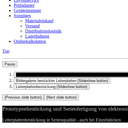
Layoutservice
Prüfadapter
Gerätemontage
Sonstiges
Materialeinkauf
Versand
Distributionslogistik
Lagerhaltung
Onlinekalkulation
Top
Pause
Prototypenbestückung und Serienfertigung von elektronischen Bau
Bildergalerie bestückter Leiterplatten
(Slideshow button)
Leiterplattenbestückung
(Slideshow button)
(Previous slide button)
(Next slide button)
Prototypenbestückung und Serienfertigung von elektron
Leiterplattenbestückung in Serienqualität - auch bei Einzelstücken